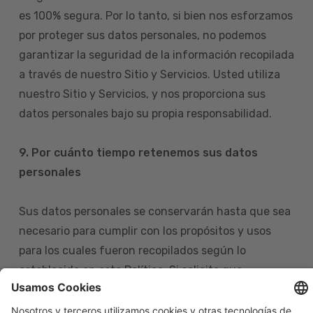
es 100% segura. Por lo tanto, si bien nos esforzamos
por proteger sus datos personales, no podemos
garantizar la seguridad de la información recopilada
a través de nuestro Sitio y Servicios. Usted utiliza
nuestro Sitio y Servicios, y nos proporciona sus
datos personales bajo su propia responsabilidad.
9. Por cuánto tiempo retenemos sus datos
personales
Sus datos personales se conservarán hasta que sea
necesario para cumplir con los propósitos y usos
para los cuales fueron recopilados según lo
establecido en esta Política. Si solicita que
eliminemos sus datos personales de nuestras bases
de datos, tenga en cuenta que igualmente