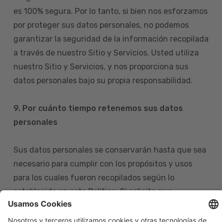
es 100% segura. Por lo tanto, si bien nos esforzamos
por proteger sus datos personales, no podemos
garantizar la seguridad de la información recopilada
a través de nuestro Sitio y Servicios. Usted utiliza
nuestro Sitio y Servicios, y nos proporciona sus
datos personales bajo su propia responsabilidad.
9. Por cuánto tiempo retenemos sus datos
personales
Sus datos personales se conservarán hasta que sea
necesario para cumplir con los propósitos y usos
para los cuales fueron recopilados según lo
establecido en esta Política. Si solicita que
eliminemos sus datos personales de nuestras bases
de datos, tenga en cuenta que igualmente