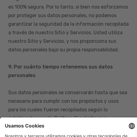
es 100% segura. Por lo tanto, si bien nos esforzamos
por proteger sus datos personales, no podemos
garantizar la seguridad de la información recopilada
a través de nuestro Sitio y Servicios. Usted utiliza
nuestro Sitio y Servicios, y nos proporciona sus
datos personales bajo su propia responsabilidad.
9. Por cuánto tiempo retenemos sus datos
personales
Sus datos personales se conservarán hasta que sea
necesario para cumplir con los propósitos y usos
para los cuales fueron recopilados según lo
establecido en esta Política. Si solicita que
eliminemos sus datos personales de nuestras bases
de datos, tenga en cuenta que igualmente