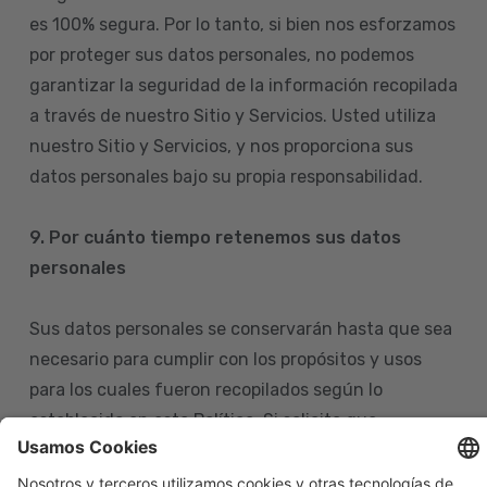
es 100% segura. Por lo tanto, si bien nos esforzamos
por proteger sus datos personales, no podemos
garantizar la seguridad de la información recopilada
a través de nuestro Sitio y Servicios. Usted utiliza
nuestro Sitio y Servicios, y nos proporciona sus
datos personales bajo su propia responsabilidad.
9. Por cuánto tiempo retenemos sus datos
personales
Sus datos personales se conservarán hasta que sea
necesario para cumplir con los propósitos y usos
para los cuales fueron recopilados según lo
establecido en esta Política. Si solicita que
eliminemos sus datos personales de nuestras bases
de datos, tenga en cuenta que igualmente