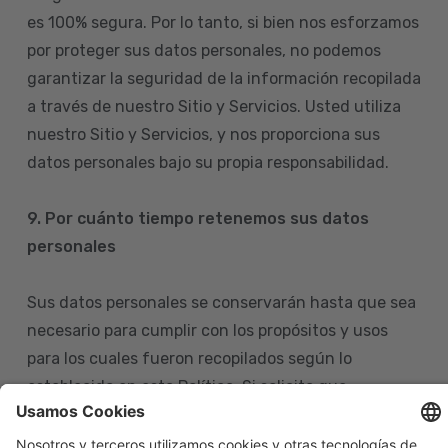
es 100% segura. Por lo tanto, si bien nos esforzamos
por proteger sus datos personales, no podemos
garantizar la seguridad de la información recopilada
a través de nuestro Sitio y Servicios. Usted utiliza
nuestro Sitio y Servicios, y nos proporciona sus
datos personales bajo su propia responsabilidad.
9. Por cuánto tiempo retenemos sus datos
personales
Sus datos personales se conservarán hasta que sea
necesario para cumplir con los propósitos y usos
para los cuales fueron recopilados según lo
establecido en esta Política. Si solicita que
eliminemos sus datos personales de nuestras bases
de datos, tenga en cuenta que igualmente