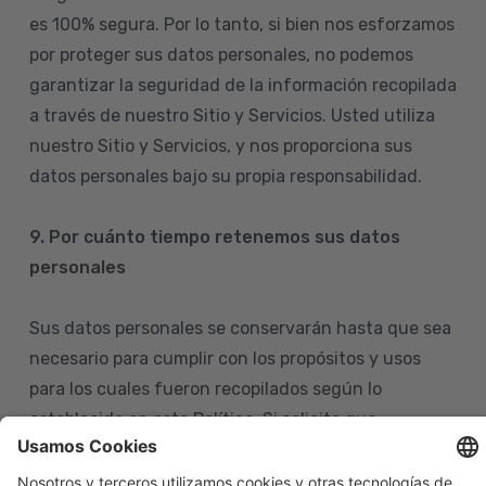
es 100% segura. Por lo tanto, si bien nos esforzamos
por proteger sus datos personales, no podemos
garantizar la seguridad de la información recopilada
a través de nuestro Sitio y Servicios. Usted utiliza
nuestro Sitio y Servicios, y nos proporciona sus
datos personales bajo su propia responsabilidad.
9. Por cuánto tiempo retenemos sus datos
personales
Sus datos personales se conservarán hasta que sea
necesario para cumplir con los propósitos y usos
para los cuales fueron recopilados según lo
establecido en esta Política. Si solicita que
eliminemos sus datos personales de nuestras bases
de datos, tenga en cuenta que igualmente