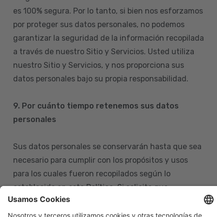
es 100% segura. Por lo tanto, si bien nos esforzamos
por proteger sus datos personales, no podemos
garantizar la seguridad de la información recopilada
a través de nuestro Sitio y Servicios. Usted utiliza
nuestro Sitio y Servicios, y nos proporciona sus
datos personales bajo su propia responsabilidad.
9. Por cuánto tiempo retenemos sus datos
personales
Sus datos personales se conservarán hasta que sea
necesario para cumplir con los propósitos y usos
para los cuales fueron recopilados según lo
establecido en esta Política. Si solicita que
eliminemos sus datos personales de nuestras bases
de datos, tenga en cuenta que igualmente