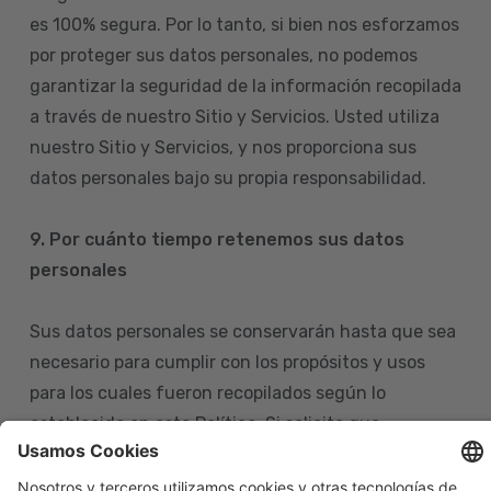
es 100% segura. Por lo tanto, si bien nos esforzamos
por proteger sus datos personales, no podemos
garantizar la seguridad de la información recopilada
a través de nuestro Sitio y Servicios. Usted utiliza
nuestro Sitio y Servicios, y nos proporciona sus
datos personales bajo su propia responsabilidad.
9. Por cuánto tiempo retenemos sus datos
personales
Sus datos personales se conservarán hasta que sea
necesario para cumplir con los propósitos y usos
para los cuales fueron recopilados según lo
establecido en esta Política. Si solicita que
eliminemos sus datos personales de nuestras bases
de datos, tenga en cuenta que igualmente