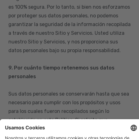
es 100% segura. Por lo tanto, si bien nos esforzamos
por proteger sus datos personales, no podemos
garantizar la seguridad de la información recopilada
a través de nuestro Sitio y Servicios. Usted utiliza
nuestro Sitio y Servicios, y nos proporciona sus
datos personales bajo su propia responsabilidad.
9. Por cuánto tiempo retenemos sus datos
personales
Sus datos personales se conservarán hasta que sea
necesario para cumplir con los propósitos y usos
para los cuales fueron recopilados según lo
establecido en esta Política. Si solicita que
eliminemos sus datos personales de nuestras bases
de datos, tenga en cuenta que igualmente