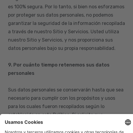
es 100% segura. Por lo tanto, si bien nos esforzamos
por proteger sus datos personales, no podemos
garantizar la seguridad de la información recopilada
a través de nuestro Sitio y Servicios. Usted utiliza
nuestro Sitio y Servicios, y nos proporciona sus
datos personales bajo su propia responsabilidad.
9. Por cuánto tiempo retenemos sus datos
personales
Sus datos personales se conservarán hasta que sea
necesario para cumplir con los propósitos y usos
para los cuales fueron recopilados según lo
establecido en esta Política. Si solicita que
eliminemos sus datos personales de nuestras bases
de datos, tenga en cuenta que igualmente