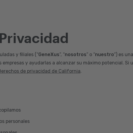
 Privacidad
adas y filiales (“
GeneXus
”, “
nosotros
” o “
nuestro
”) es un
s empresas y ayudarlas a alcanzar su máximo potencial. Si u
Derechos de privacidad de California
.
copilamos
os personales
rsonales