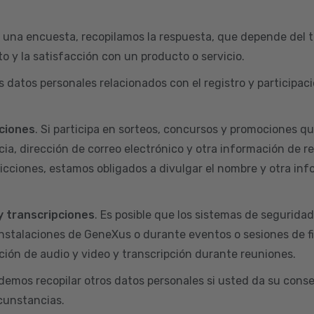
 una encuesta, recopilamos la respuesta, que depende del t
o y la satisfacción con un producto o servicio.
s datos personales relacionados con el registro y particip
ciones
. Si participa en sorteos, concursos y promociones q
ia, dirección de correo electrónico y otra información de r
dicciones, estamos obligados a divulgar el nombre y otra inf
y transcripciones
. Es posible que los sistemas de segurida
nstalaciones de GeneXus o durante eventos o sesiones de f
ión de audio y video y transcripción durante reuniones.
odemos recopilar otros datos personales si usted da su conse
rcunstancias.