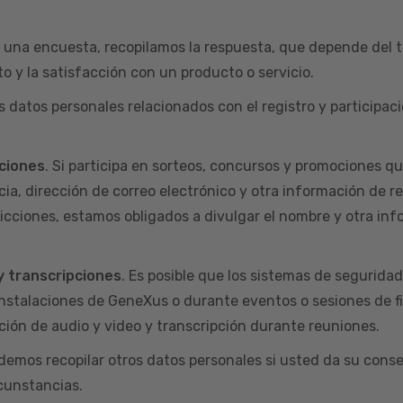
 una encuesta, recopilamos la respuesta, que depende del t
o y la satisfacción con un producto o servicio.
s datos personales relacionados con el registro y particip
ciones
. Si participa en sorteos, concursos y promociones q
ia, dirección de correo electrónico y otra información de r
dicciones, estamos obligados a divulgar el nombre y otra inf
y transcripciones
. Es posible que los sistemas de segurida
nstalaciones de GeneXus o durante eventos o sesiones de f
ión de audio y video y transcripción durante reuniones.
odemos recopilar otros datos personales si usted da su conse
rcunstancias.