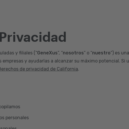
 Privacidad
adas y filiales (“
GeneXus
”, “
nosotros
” o “
nuestro
”) es un
s empresas y ayudarlas a alcanzar su máximo potencial. Si u
Derechos de privacidad de California
.
copilamos
os personales
rsonales