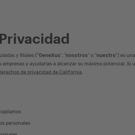
 Privacidad
adas y filiales (“
GeneXus
”, “
nosotros
” o “
nuestro
”) es un
s empresas y ayudarlas a alcanzar su máximo potencial. Si u
Derechos de privacidad de California
.
copilamos
os personales
rsonales