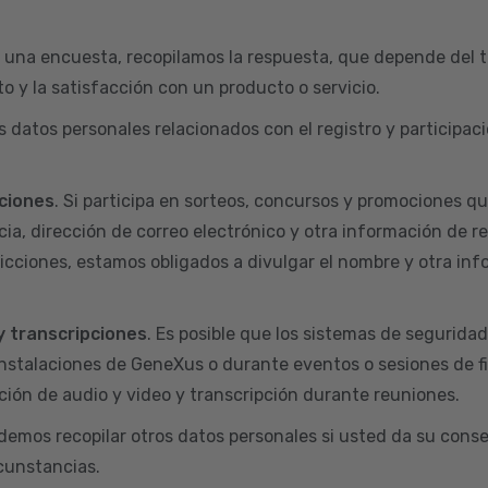
 una encuesta, recopilamos la respuesta, que depende del t
o y la satisfacción con un producto o servicio.
s datos personales relacionados con el registro y particip
ciones
. Si participa en sorteos, concursos y promociones q
ia, dirección de correo electrónico y otra información de r
dicciones, estamos obligados a divulgar el nombre y otra inf
y transcripciones
. Es posible que los sistemas de segurida
nstalaciones de GeneXus o durante eventos o sesiones de f
ión de audio y video y transcripción durante reuniones.
odemos recopilar otros datos personales si usted da su conse
rcunstancias.