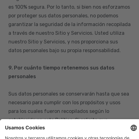
es 100% segura. Por lo tanto, si bien nos esforzamos
por proteger sus datos personales, no podemos
garantizar la seguridad de la información recopilada
a través de nuestro Sitio y Servicios. Usted utiliza
nuestro Sitio y Servicios, y nos proporciona sus
datos personales bajo su propia responsabilidad.
9. Por cuánto tiempo retenemos sus datos
personales
Sus datos personales se conservarán hasta que sea
necesario para cumplir con los propósitos y usos
para los cuales fueron recopilados según lo
establecido en esta Política. Si solicita que
eliminemos sus datos personales de nuestras bases
de datos, tenga en cuenta que igualmente