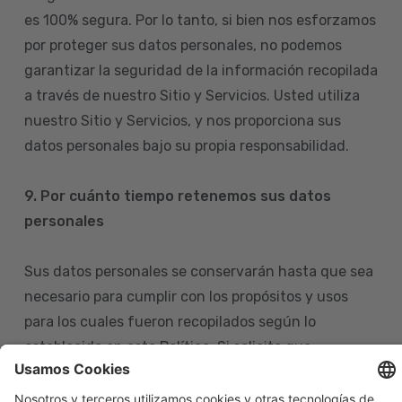
es 100% segura. Por lo tanto, si bien nos esforzamos
por proteger sus datos personales, no podemos
garantizar la seguridad de la información recopilada
a través de nuestro Sitio y Servicios. Usted utiliza
nuestro Sitio y Servicios, y nos proporciona sus
datos personales bajo su propia responsabilidad.
9. Por cuánto tiempo retenemos sus datos
personales
Sus datos personales se conservarán hasta que sea
necesario para cumplir con los propósitos y usos
para los cuales fueron recopilados según lo
establecido en esta Política. Si solicita que
eliminemos sus datos personales de nuestras bases
de datos, tenga en cuenta que igualmente