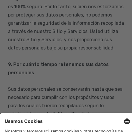
es 100% segura. Por lo tanto, si bien nos esforzamos
por proteger sus datos personales, no podemos
garantizar la seguridad de la información recopilada
a través de nuestro Sitio y Servicios. Usted utiliza
nuestro Sitio y Servicios, y nos proporciona sus
datos personales bajo su propia responsabilidad.
9. Por cuánto tiempo retenemos sus datos
personales
Sus datos personales se conservarán hasta que sea
necesario para cumplir con los propósitos y usos
para los cuales fueron recopilados según lo
establecido en esta Política. Si solicita que
eliminemos sus datos personales de nuestras bases
de datos, tenga en cuenta que igualmente