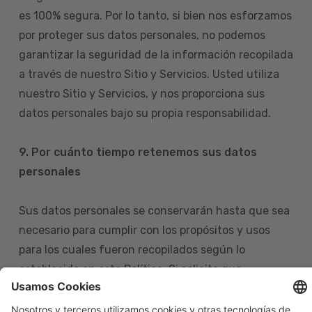
es 100% segura. Por lo tanto, si bien nos esforzamos
por proteger sus datos personales, no podemos
garantizar la seguridad de la información recopilada
a través de nuestro Sitio y Servicios. Usted utiliza
nuestro Sitio y Servicios, y nos proporciona sus
datos personales bajo su propia responsabilidad.
9. Por cuánto tiempo retenemos sus datos
personales
Sus datos personales se conservarán hasta que sea
necesario para cumplir con los propósitos y usos
para los cuales fueron recopilados según lo
establecido en esta Política. Si solicita que
eliminemos sus datos personales de nuestras bases
de datos, tenga en cuenta que igualmente