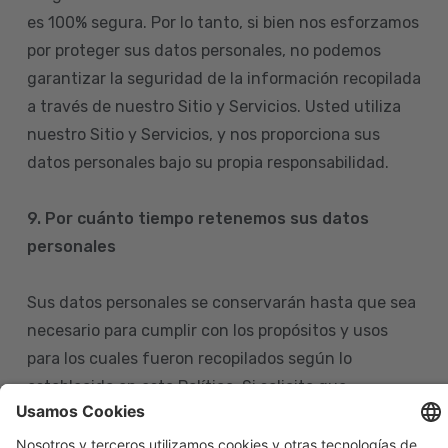
es 100% segura. Por lo tanto, si bien nos esforzamos
por proteger sus datos personales, no podemos
garantizar la seguridad de la información recopilada
a través de nuestro Sitio y Servicios. Usted utiliza
nuestro Sitio y Servicios, y nos proporciona sus
datos personales bajo su propia responsabilidad.
9. Por cuánto tiempo retenemos sus datos
personales
Sus datos personales se conservarán hasta que sea
necesario para cumplir con los propósitos y usos
para los cuales fueron recopilados según lo
establecido en esta Política. Si solicita que
eliminemos sus datos personales de nuestras bases
de datos, tenga en cuenta que igualmente