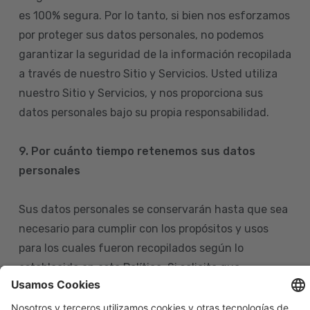
es 100% segura. Por lo tanto, si bien nos esforzamos
por proteger sus datos personales, no podemos
garantizar la seguridad de la información recopilada
a través de nuestro Sitio y Servicios. Usted utiliza
nuestro Sitio y Servicios, y nos proporciona sus
datos personales bajo su propia responsabilidad.
9. Por cuánto tiempo retenemos sus datos
personales
Sus datos personales se conservarán hasta que sea
necesario para cumplir con los propósitos y usos
para los cuales fueron recopilados según lo
establecido en esta Política. Si solicita que
eliminemos sus datos personales de nuestras bases
de datos, tenga en cuenta que igualmente