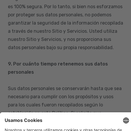
es 100% segura. Por lo tanto, si bien nos esforzamos
por proteger sus datos personales, no podemos
garantizar la seguridad de la información recopilada
a través de nuestro Sitio y Servicios. Usted utiliza
nuestro Sitio y Servicios, y nos proporciona sus
datos personales bajo su propia responsabilidad.
9. Por cuánto tiempo retenemos sus datos
personales
Sus datos personales se conservarán hasta que sea
necesario para cumplir con los propósitos y usos
para los cuales fueron recopilados según lo
establecido en esta Política. Si solicita que
eliminemos sus datos personales de nuestras bases
de datos, tenga en cuenta que igualmente