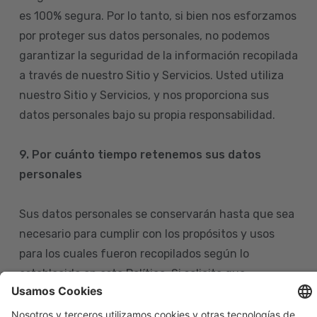
es 100% segura. Por lo tanto, si bien nos esforzamos
por proteger sus datos personales, no podemos
garantizar la seguridad de la información recopilada
a través de nuestro Sitio y Servicios. Usted utiliza
nuestro Sitio y Servicios, y nos proporciona sus
datos personales bajo su propia responsabilidad.
9. Por cuánto tiempo retenemos sus datos
personales
Sus datos personales se conservarán hasta que sea
necesario para cumplir con los propósitos y usos
para los cuales fueron recopilados según lo
establecido en esta Política. Si solicita que
eliminemos sus datos personales de nuestras bases
de datos, tenga en cuenta que igualmente