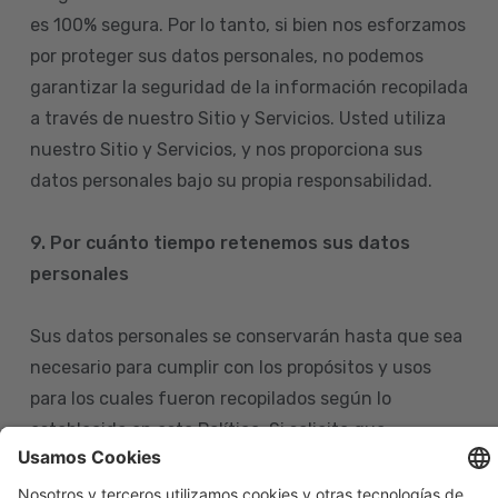
es 100% segura. Por lo tanto, si bien nos esforzamos
por proteger sus datos personales, no podemos
garantizar la seguridad de la información recopilada
a través de nuestro Sitio y Servicios. Usted utiliza
nuestro Sitio y Servicios, y nos proporciona sus
datos personales bajo su propia responsabilidad.
9. Por cuánto tiempo retenemos sus datos
personales
Sus datos personales se conservarán hasta que sea
necesario para cumplir con los propósitos y usos
para los cuales fueron recopilados según lo
establecido en esta Política. Si solicita que
eliminemos sus datos personales de nuestras bases
de datos, tenga en cuenta que igualmente