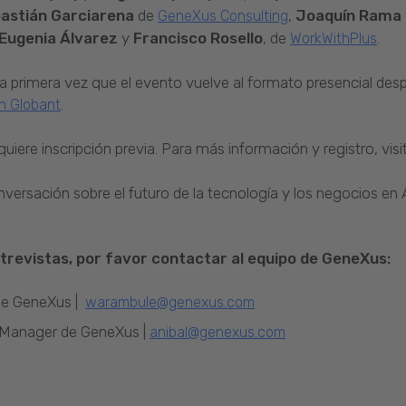
astián Garciarena
de
,
Joaquín Rama
GeneXus Consulting
Eugenia Álvarez
y
Francisco Rosello
, de
.
WorkWithPlus
la primera vez que el evento vuelve al formato presencial de
.
on Globant
equiere inscripción previa. Para más información y registro, visi
nversación sobre el futuro de la tecnología y los negocios en 
trevistas, por favor contactar al equipo de GeneXus:
de GeneXus |
warambule@genexus.com
r Manager de GeneXus |
anibal@genexus.com