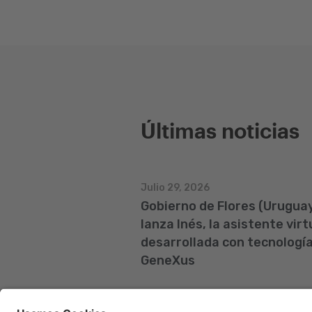
Últimas noticias
Julio 29, 2026
Gobierno de Flores (Urugua
lanza Inés, la asistente virt
desarrollada con tecnologí
GeneXus