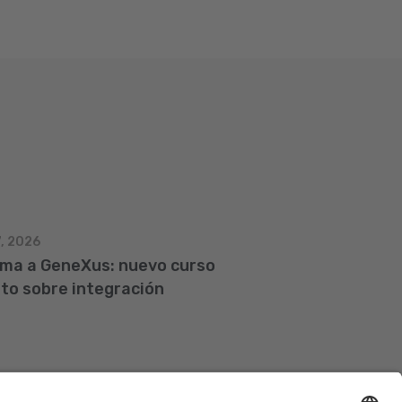
7, 2026
gma a GeneXus: nuevo curso
ito sobre integración