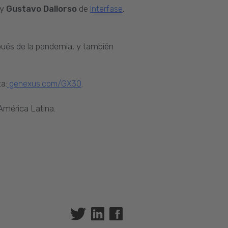
y
Gustavo Dallorso
de
,
Interfase
spués de la pandemia, y también
ta:
.
genexus.com/GX30
América Latina.
Twitter
Linkedin
Facebook