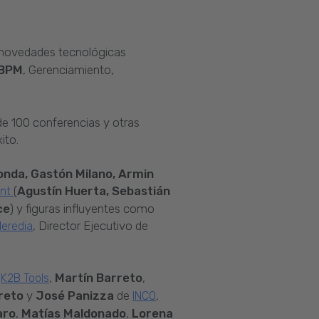
s novedades tecnológicas
BPM
, Gerenciamiento,
de 100 conferencias y otras
ito.
onda, Gastón Milano, Armin
(
Agustín Huerta, Sebastián
ant
ce
) y figuras influyentes como
, Director Ejecutivo de
eredia
e
,
Martín Barreto
,
K2B Tools
reto
y
José Panizza
de
,
INCO
aro
,
Matías Maldonado
,
Lorena