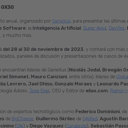
- GX30
nto anual, organizado por
, para presentar las última
GeneXus
de Software
, la
Inteligencia Artificial
,
,
,
Super Apps
DevOps
, y mucho más.
l
rá
del 28 al 30 de noviembre de 2023
, y contará con más 
lizados, paneles de discusión y presentaciones de casos de éx
e encuentran líderes de GeneXus (
Nicolás Jodal, Breogán G
briel Simonet, Mauro Canziani
, entre otros), líderes de
Glob
alia Levrero, Jael Ghiso, Gonzalo Moraes
y
Leonardo Pa
ología Adizes;
, CEO y Editor de
eliax.com
;
Jose Elias
Ramón H
ación de expertos tecnológicos como
Federico Dominioni
, d
es
de
,
Guillermo Skrilec
de
,
Agustín Bar
BigCheese
QAlified
ccinino
(
) y
Diego Vazquez
(
),
Sebastián Pass
Qlik
Conaprole