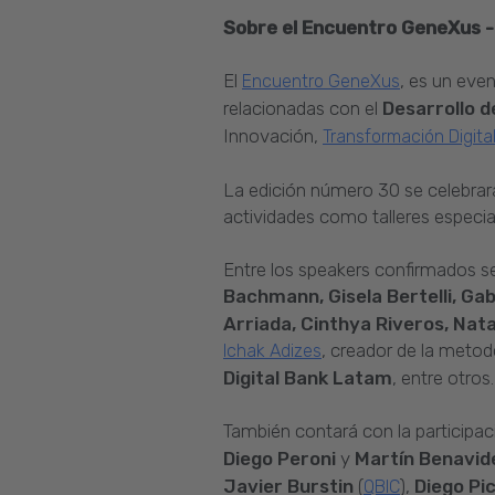
Sobre el Encuentro GeneXus 
El
, es un eve
Encuentro GeneXus
relacionadas con el
Desarrollo 
Innovación,
Transformación Digita
La edición número 30 se celebra
actividades como talleres especia
Entre los speakers confirmados s
Bachmann, Gisela Bertelli, Ga
Arriada, Cinthya Riveros, Nat
, creador de la metod
Ichak Adizes
Digital Bank Latam
, entre otros.
También contará con la particip
Diego Peroni
y
Martín Benavid
Javier Burstin
(
),
Diego Pi
QBIC