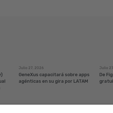
Julio 27, 2026
Julio 2
y)
GeneXus capacitará sobre apps
De Fi
ual
agénticas en su gira por LATAM
gratu
a