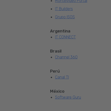
Montevideo Portal
IT Builders
Grupo ISOS
Argentina
IT CONNECT
Brasil
Channel 360
Perú
Canal TI
México
Software Guru