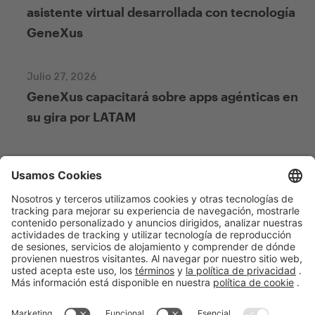
asistente virtual desarrollada con tecnología
GeneXus
Julio 27, 2026
GeneXus capacitará sobre apps agénticas en
su gira por LATAM
Julio 27, 2026
De Figma a GeneXus: nuevo curso gratuito
sobre integración
English
Español
Português