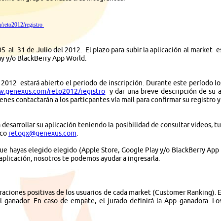
/reto2012/registro
05 al 31 de Julio del 2012. El plazo para subir la aplicación al market 
ay y/o BlackBerry App World.
l 2012 estará abierto el periodo de inscripción. Durante este período l
w.genexus.com/reto2012/registro
y dar una breve descripción de su ap
nes contactarán a los particpantes vía mail para confirmar su registro y
 desarrollar su aplicación teniendo la posibilidad de consultar videos, tut
ico
retogx@genexus.com
.
que hayas elegido elegido (Apple Store, Google Play y/o BlackBerry App 
 aplicación, nosotros te podemos ayudar a ingresarla.
oraciones positivas de los usuarios de cada market (Customer Ranking). E
l ganador. En caso de empate, el jurado definirá la App ganadora. Lo