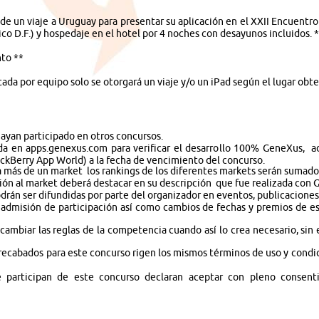
de un viaje a Uruguay para presentar su aplicación en el XXII Encuentro
co D.F.) y hospedaje en el hotel por 4 noches con desayunos incluidos. 
to **
tada por equipo solo se otorgará un viaje y/o un iPad según el lugar obt
hayan participado en otros concursos.
ada en apps.genexus.com para verificar el desarrollo 100% GeneXus, a
ackBerry App World) a la fecha de vencimiento del concurso.
a más de un market los rankings de los diferentes markets serán sumados 
ación al market deberá destacar en su descripción que fue realizada con
odrán ser difundidas por parte del organizador en eventos, publicacione
 admisión de participación así como cambios de fechas y premios de est
cambiar las reglas de la competencia cuando así lo crea necesario, sin 
recabados para este concurso rigen los mismos términos de uso y condi
que participan de este concurso declaran aceptar con pleno consent