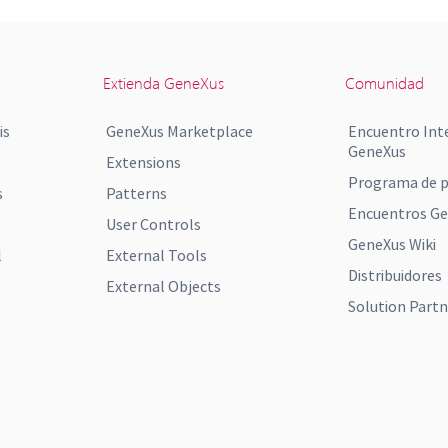
Extienda GeneXus
Comunidad
is
GeneXus Marketplace
Encuentro Int
GeneXus
Extensions
Programa de p
s
Patterns
Encuentros G
User Controls
GeneXus Wiki
l
External Tools
Distribuidores
External Objects
Solution Partn