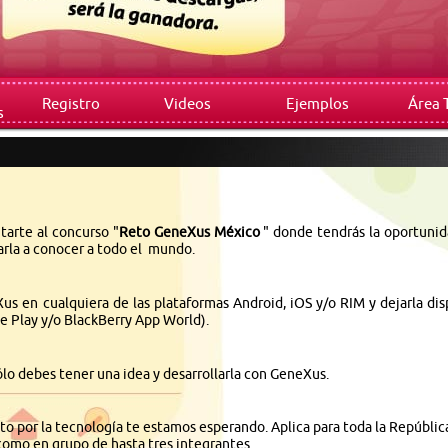
Registro
Videos
Ejemplos
Área 
s
tarte al concurso "
Reto GeneXus México
" donde tendrás la oportunida
arla a conocer a todo el mundo.
us en cualquiera de las plataformas Android, iOS y/o RIM y dejarla dis
le Play y/o BlackBerry App World).
 Sólo debes tener una idea y desarrollarla con GeneXus.
sto por la tecnología te estamos esperando. Aplica para toda la Repúbli
como en grupo de hasta tres integrantes.