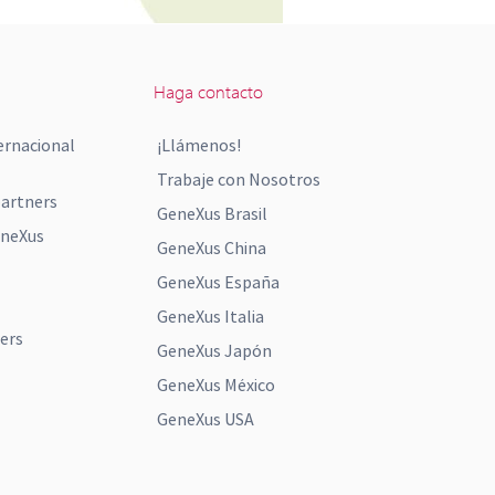
Haga contacto
ernacional
¡Llámenos!
Trabaje con Nosotros
artners
GeneXus Brasil
eneXus
GeneXus China
GeneXus España
GeneXus Italia
ers
GeneXus Japón
GeneXus México
GeneXus USA