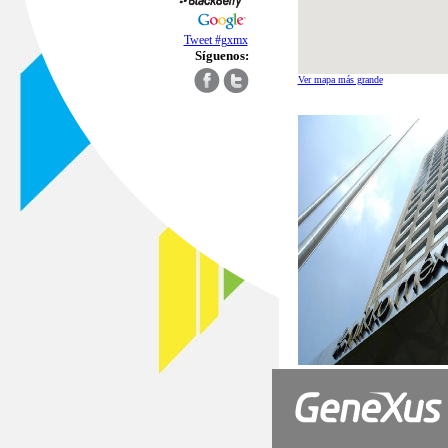
Tweet #gxmx
Síguenos:
Ver mapa más grande