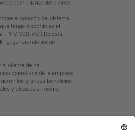
ones domiciliarias del cliente.
sobre el corazón del sistema
 que tenga disponibles el
al, PPV, VOD, etc.) De esta
lling, generando así un
al cliente de de
esos operativos de la empresa
 fueron los grandes beneficios
les y eficaces al mismo