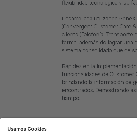
flexibilidad tecnológica y su fa
Desarrollada utilizando GeneX
(Convergent Customer Care & Bi
cliente (Telefonía, Transporte 
forma, además de lograr una co
sistema consolidado que de sop
Rapidez en la implementación 
funcionalidades de Customer C
brindando la información de ge
encontrados. Demostrando así
tiempo.