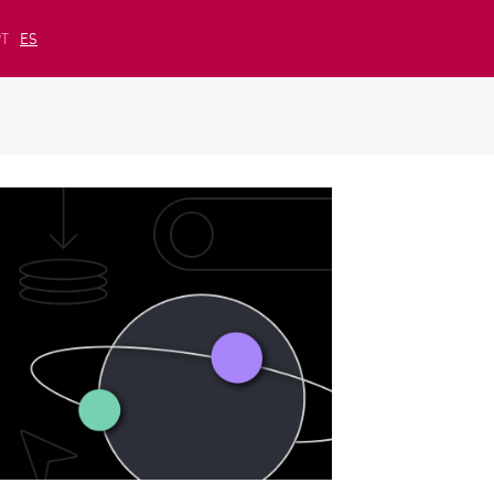
PT
ES