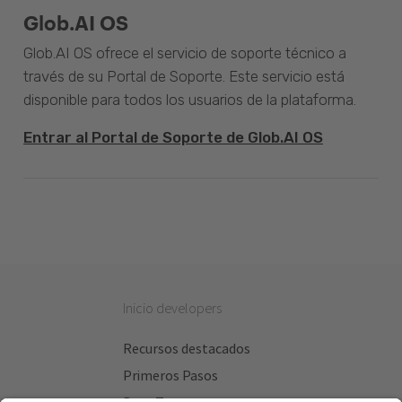
Glob.AI OS
Glob.AI OS ofrece el servicio de soporte técnico a
través de su Portal de Soporte. Este servicio está
disponible para todos los usuarios de la plataforma.
Entrar al Portal de Soporte de Glob.AI OS
Inicio developers
Recursos destacados
Primeros Pasos