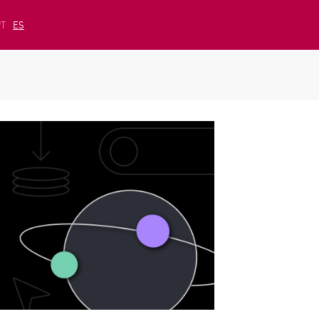
PT
ES