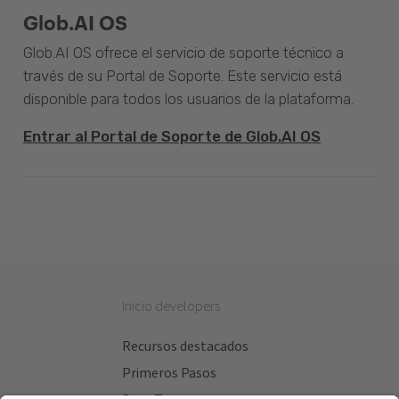
Glob.AI OS
Glob.AI OS ofrece el servicio de soporte técnico a
través de su Portal de Soporte. Este servicio está
disponible para todos los usuarios de la plataforma.
Entrar al Portal de Soporte de Glob.AI OS
Inicio developers
Recursos destacados
Primeros Pasos