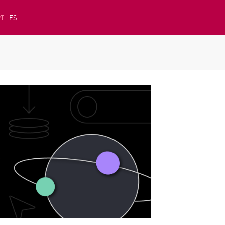
PT
ES