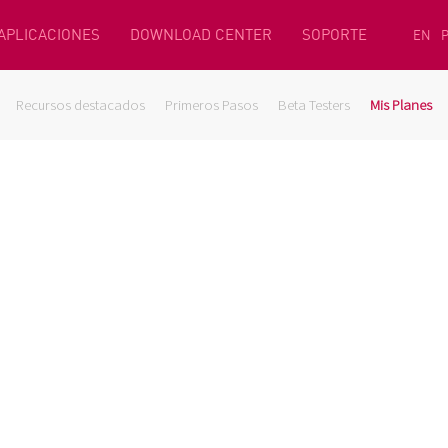
 APLICACIONES
DOWNLOAD CENTER
SOPORTE
EN
Recursos destacados
Primeros Pasos
Beta Testers
Mis Planes