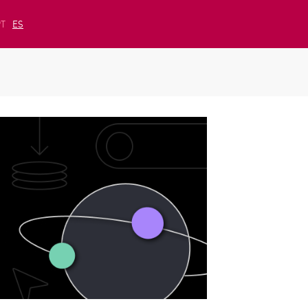
PT
ES