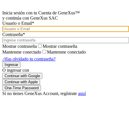
Inicia sesión con tu Cuenta de GeneXus™
y continúa con GeneXus SAC
Usuario o Email*
Contraseña*
Mostrar contraseña
Mostrar contraseña
Mantenme conectado
Mantenme conectado
¿Has olvidado tu contraseña?
O ingresar con
Continue with Google
Si no tienes GeneXus Account, regístrate
aquí