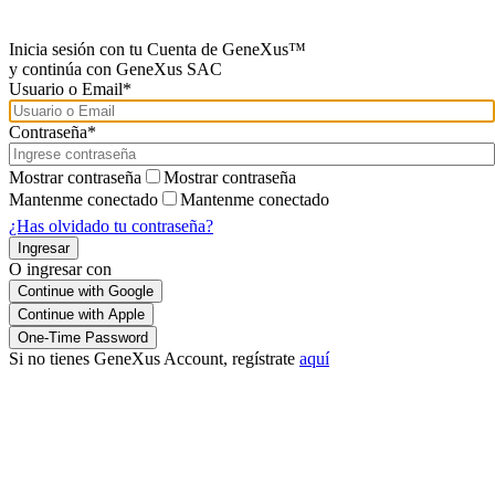
Inicia sesión con tu Cuenta de GeneXus™
y continúa con GeneXus SAC
Usuario o Email*
Contraseña*
Mostrar contraseña
Mostrar contraseña
Mantenme conectado
Mantenme conectado
¿Has olvidado tu contraseña?
O ingresar con
Continue with Google
Si no tienes GeneXus Account, regístrate
aquí