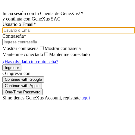
Inicia sesión con tu Cuenta de GeneXus™
y continúa con GeneXus SAC
Usuario o Email*
Contraseña*
Mostrar contraseña
Mostrar contraseña
Mantenme conectado
Mantenme conectado
¿Has olvidado tu contraseña?
O ingresar con
Continue with Google
Si no tienes GeneXus Account, regístrate
aquí