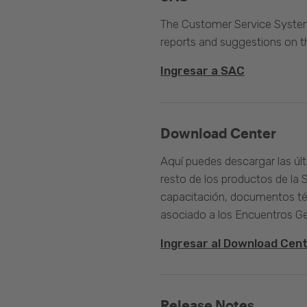
The Customer Service System 
reports and suggestions on 
Ingresar a SAC
Download Center
Aquí puedes descargar las úl
resto de los productos de la 
capacitación, documentos té
asociado a los Encuentros G
Ingresar al Download Cen
Release Notes