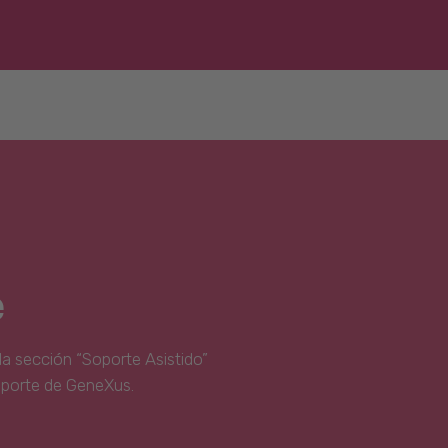
e
la sección “Soporte Asistido”
oporte de GeneXus.