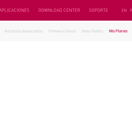
 APLICACIONES
DOWNLOAD CENTER
SOPORTE
EN
Recursos destacados
Primeros Pasos
Beta Testers
Mis Planes