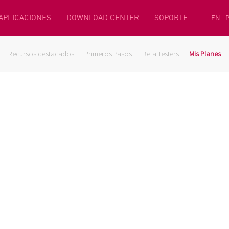
 APLICACIONES
DOWNLOAD CENTER
SOPORTE
EN
Recursos destacados
Primeros Pasos
Beta Testers
Mis Planes