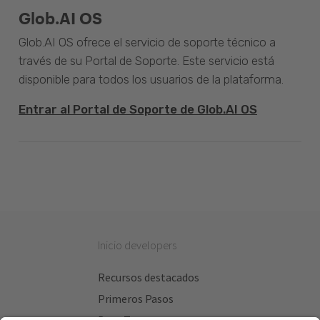
Glob.AI OS
Glob.AI OS ofrece el servicio de soporte técnico a
través de su Portal de Soporte. Este servicio está
disponible para todos los usuarios de la plataforma.
Entrar al Portal de Soporte de Glob.AI OS
Inicio developers
Recursos destacados
Primeros Pasos