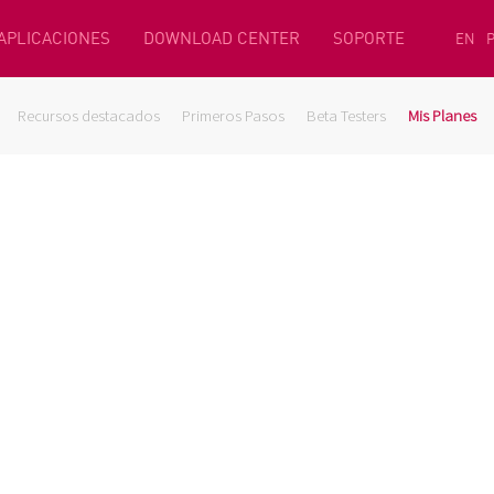
 APLICACIONES
DOWNLOAD CENTER
SOPORTE
EN
Recursos destacados
Primeros Pasos
Beta Testers
Mis Planes