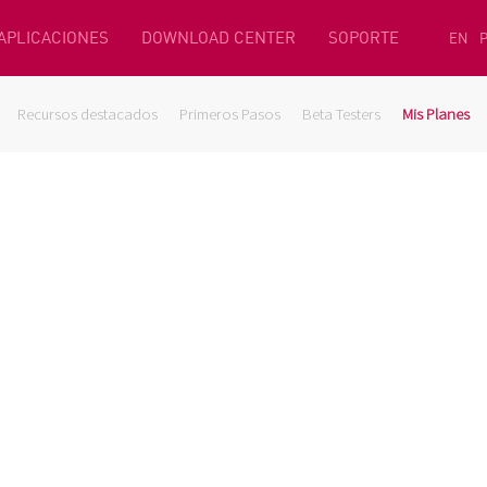
 APLICACIONES
DOWNLOAD CENTER
SOPORTE
EN
Recursos destacados
Primeros Pasos
Beta Testers
Mis Planes