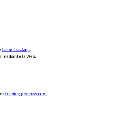
de
Issue Tracking
.
s mediante la Web.
ión
training.genexus.com