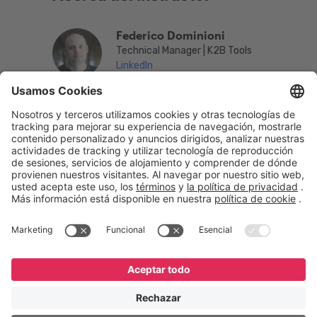
Federico Dominioni
Technical Manager | K2B Tools
LinkedIn
English
Español
Português