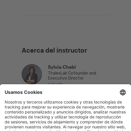
Acerca del instructor
Sylvia Chebi
ThalesLab Cofounder and
Executive Director
LinkedIn