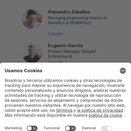
Alejandro Zeballos
Managing engineering teams at
GeneXus & OKARATech
LinkedIn
Eugenio Garcia
Product Manager Globant
Enterprise AI
LinkedIn
English
Español
Português