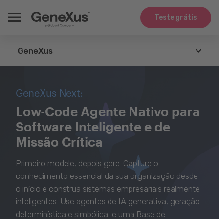
Teste grátis
GeneXus
GeneXus
GeneXus Next:
Agents
Low-Code Agente Nativo para
Software Inteligente e de
Tecnologias
Missão Crítica
Integração
Primeiro modele, depois gere. Capture o
Casos de Uso
conhecimento essencial da sua organização desde
o início e construa sistemas empresariais realmente
Whitepapers
inteligentes. Use agentes de IA generativa, geração
determinística e simbólica, e uma Base de