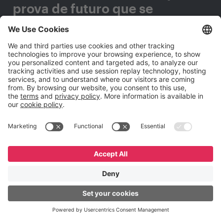
prova de futuro que se
adaptem a qualquer mudança
tecnológica?
Preencha este formulário e entraremos em contato
com você.
Nome
*
Sobrenome
*
E-mail Corporativo
*