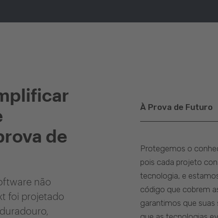
mplificar
À Prova de Futuro
e
 prova de
Protegemos o conhec
pois cada projeto co
tecnologia, e estamo
oftware não
código que cobrem as
t foi projetado
garantimos que suas 
 duradouro,
que as tecnologias e