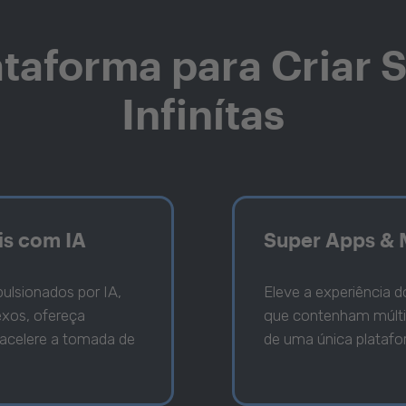
taforma para Criar 
Infinítas
is com IA
Super Apps & 
pulsionados por IA,
Eleve a experiência d
xos, ofereça
que contenham múltip
 acelere a tomada de
de uma única platafo