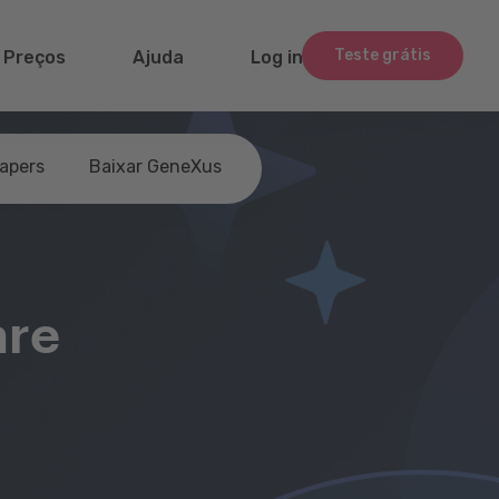
Teste grátis
Preços
Ajuda
Log in
apers
Baixar GeneXus
are