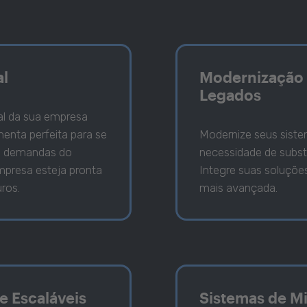
al
Modernização 
Legados
al da sua empresa
enta perfeita para se
Modernize seus sist
s demandas do
necessidade de subst
mpresa esteja pronta
Integre suas soluçõe
uros.
mais avançada.
e Escaláveis
Sistemas de Mi