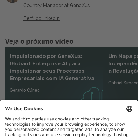
Country Manager at GeneXus
Perfil do linkedIn
Veja o próximo vídeo
Impulsionado por GeneXus:
Um Mapa pa
Globant Enterprise AI para
Independên
impulsionar seus Processos
a Revoluçã
Empresariais com IA Generativa
Gabriel Simon
Gerardo Cúneo